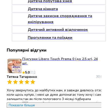
Дитяча побутова хімія
набори
Дитяча кімната
алкоголю
Продукти
Дитяче захисне спорядження та
і
екіпірування
напої
Дитячий активний відпочинок
Бакалія
Олія
Прогулянки та поїздки
Макаронні
вироби
Популярні відгуки
Сухі
сніданки
Підгузки Libero Touch Prema 0 (до 2.5 кг), 24
Їжа
шт.
швидкого
5.0
3
приготування
Тетяна Татаренко
30.05.2
Спеції
та
приправи
Хочу звернутись до майбутніх мам, я завжди дивлюсь отзови
Цукор
коли щось купую, і мені це дуже допомагає тому хочу і сама
залишити,так як після пологового 3 місяці підбирала
Все
памперси????, хочу щоб всі ви звернули увагу саме на ці
для
Показати більше
памперси, (ліберо ТАЧ ), вони дихаючі,гіпералергені, не