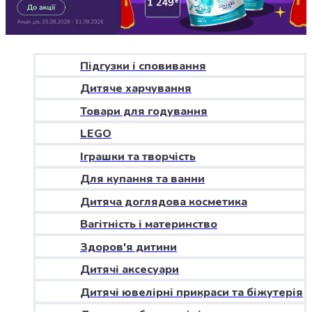
Джин
Ром
Текіла
і
мескаль
Підгузки і сповивання
Лікери
Дитяче харчування
і
наливки
Товари для годування
Настоянки,
LEGO
бальзами,
Іграшки та творчість
біттери
Саке
Для купання та ванни
і
Дитяча доглядова косметика
азійський
алкоголь
Вагітність і материнство
Слабоалкогольні
Здоров'я дитини
напої
Сидри
Дитячі аксесуари
та
Дитячі ювелірні прикраси та біжутерія
меди
Подарункові