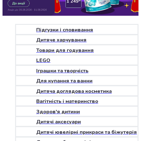
Джин
Ром
Текіла
і
мескаль
Підгузки і сповивання
Лікери
Дитяче харчування
і
наливки
Товари для годування
Настоянки,
LEGO
бальзами,
Іграшки та творчість
біттери
Саке
Для купання та ванни
і
Дитяча доглядова косметика
азійський
алкоголь
Вагітність і материнство
Слабоалкогольні
Здоров'я дитини
напої
Сидри
Дитячі аксесуари
та
Дитячі ювелірні прикраси та біжутерія
меди
Подарункові