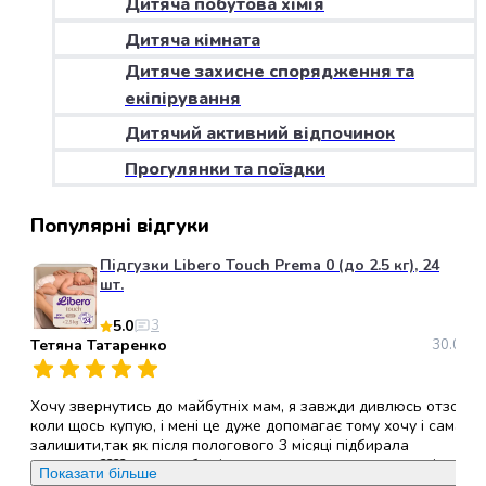
Дитяча побутова хімія
набори
Дитяча кімната
алкоголю
Продукти
Дитяче захисне спорядження та
і
екіпірування
напої
Дитячий активний відпочинок
Бакалія
Олія
Прогулянки та поїздки
Макаронні
вироби
Популярні відгуки
Сухі
сніданки
Підгузки Libero Touch Prema 0 (до 2.5 кг), 24
Їжа
шт.
швидкого
5.0
3
приготування
Тетяна Татаренко
30.05.2
Спеції
та
приправи
Хочу звернутись до майбутніх мам, я завжди дивлюсь отзови
Цукор
коли щось купую, і мені це дуже допомагає тому хочу і сама
залишити,так як після пологового 3 місяці підбирала
Все
памперси????, хочу щоб всі ви звернули увагу саме на ці
для
Показати більше
памперси, (ліберо ТАЧ ), вони дихаючі,гіпералергені, не