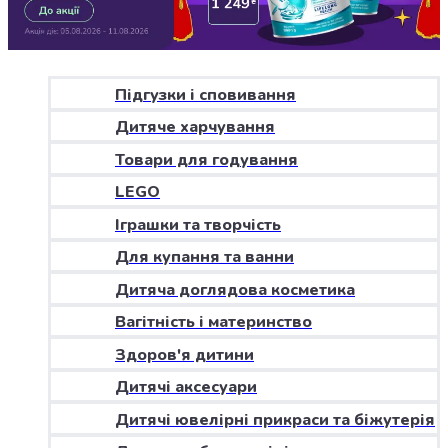
Джин
Ром
Текіла
і
мескаль
Підгузки і сповивання
Лікери
Дитяче харчування
і
наливки
Товари для годування
Настоянки,
LEGO
бальзами,
Іграшки та творчість
біттери
Саке
Для купання та ванни
і
Дитяча доглядова косметика
азійський
алкоголь
Вагітність і материнство
Слабоалкогольні
Здоров'я дитини
напої
Сидри
Дитячі аксесуари
та
Дитячі ювелірні прикраси та біжутерія
меди
Подарункові