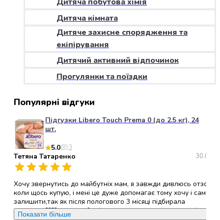
Дитяча побутова хімія
набори
Дитяча кімната
алкоголю
Продукти
Дитяче захисне спорядження та
і
екіпірування
напої
Дитячий активний відпочинок
Бакалія
Олія
Прогулянки та поїздки
Макаронні
вироби
Популярні відгуки
Сухі
сніданки
Підгузки Libero Touch Prema 0 (до 2.5 кг), 24
Їжа
шт.
швидкого
5.0
3
приготування
Тетяна Татаренко
30.05.2
Спеції
та
приправи
Хочу звернутись до майбутніх мам, я завжди дивлюсь отзови
Цукор
коли щось купую, і мені це дуже допомагає тому хочу і сама
залишити,так як після пологового 3 місяці підбирала
Все
памперси????, хочу щоб всі ви звернули увагу саме на ці
для
Показати більше
памперси, (ліберо ТАЧ ), вони дихаючі,гіпералергені, не