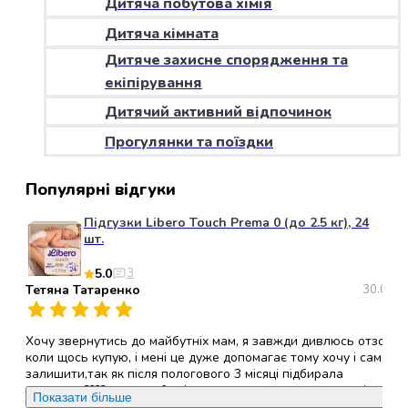
Дитяча побутова хімія
набори
Дитяча кімната
алкоголю
Продукти
Дитяче захисне спорядження та
і
екіпірування
напої
Дитячий активний відпочинок
Бакалія
Олія
Прогулянки та поїздки
Макаронні
вироби
Популярні відгуки
Сухі
сніданки
Підгузки Libero Touch Prema 0 (до 2.5 кг), 24
Їжа
шт.
швидкого
5.0
3
приготування
Тетяна Татаренко
30.05.2
Спеції
та
приправи
Хочу звернутись до майбутніх мам, я завжди дивлюсь отзови
Цукор
коли щось купую, і мені це дуже допомагає тому хочу і сама
залишити,так як після пологового 3 місяці підбирала
Все
памперси????, хочу щоб всі ви звернули увагу саме на ці
для
Показати більше
памперси, (ліберо ТАЧ ), вони дихаючі,гіпералергені, не