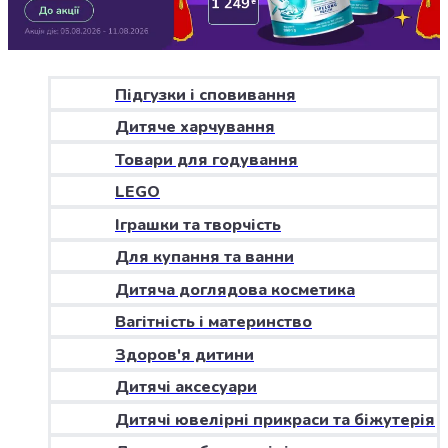
Джин
Ром
Текіла
і
мескаль
Підгузки і сповивання
Лікери
Дитяче харчування
і
наливки
Товари для годування
Настоянки,
LEGO
бальзами,
Іграшки та творчість
біттери
Саке
Для купання та ванни
і
Дитяча доглядова косметика
азійський
алкоголь
Вагітність і материнство
Слабоалкогольні
Здоров'я дитини
напої
Сидри
Дитячі аксесуари
та
Дитячі ювелірні прикраси та біжутерія
меди
Подарункові