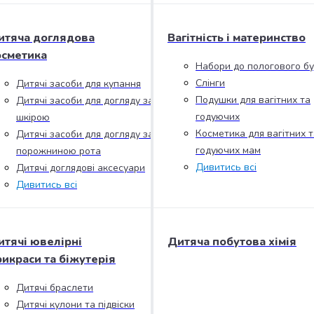
итяча доглядова
Вагітність і материнство
осметика
Набори до пологового б
Слінги
Дитячі засоби для купання
Подушки для вагітних та
Дитячі засоби для догляду за
годуючих
шкірою
Косметика для вагітних т
Дитячі засоби для догляду за
годуючих мам
порожниною рота
Дивитись всі
Дитячі доглядові аксесуари
Дивитись всі
итячі ювелірні
Дитяча побутова хімія
рикраси та біжутерія
Дитячі браслети
Дитячі кулони та підвіски