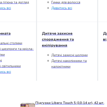
 гігієна та догляд
Гумки для волосся
ись всі
Дивитись всі
мната
Дитяче захисне
Д
спорядження та
в
альні столики
екіпірування
і шезлонги та крісла-
лки
Дитячі захисні шоломи
і
Дитячі наколінники та
і світильники
налокітники
ись всі
Підгузки Libero Touch 5 (10-14 кг), 42 шт.