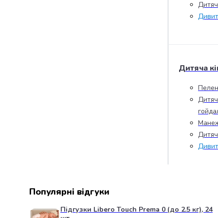
Дитяча
випічки
Борошно
Дивит
Приправа
перець
Кухонна
сіль
Дитяча кі
Оцет
Продукти
Пелен
для
Дитяч
суші
гойда
і
ролів
Манеж
Желе
Дитяч
та
Дивит
суміші
для
десертів
Крупи
Популярні відгуки
Рис
Гречана
Підгузки Libero Touch Prema 0 (до 2.5 кг), 24