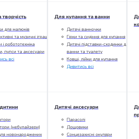
а творчість
Для купання та ванни
Д
к
ки для малюків
Дитячі ванночки
ктивні та музичні іграшки
Гірки та сидіння для купання
и і робототехніка
Дитячі підставки-сходинки для
и, пупси та аксесуари
ванни та туалету
ись всі
Ковші, лійки для купання
Дивитись всі
 дитини
Дитячі аксесуари
Д
п
атори
Парасолі
ятори (небулайзери)
Дощовики
для новонароджених
Сонцезахисні окуляри