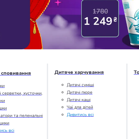
Дитяче харчування
Т
і сповивання
Дитячі суміші
зки
Дитячі пюре
і серветки, хусточки,
Дитячі каші
ки
Чаї для дітей
шки
Дивитись всі
атори та пеленальні
цики
ись всі