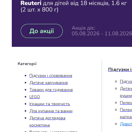
Джин
Ром
Текіла
і
мескаль
Лікери
і
наливки
Настоянки,
бальзами,
Категорії
біттери
Підгузки 
Саке
Підгузки і сповивання
і
Підгу
Дитяче харчування
азійський
Дитяч
Товари для годування
алкоголь
рушни
LEGO
Слабоалкогольні
Пелю
Іграшки та творчість
напої
Пелен
Для купання та ванни
Сидри
матра
та
Дитяча доглядова
Дивит
меди
косметика
Подарункові