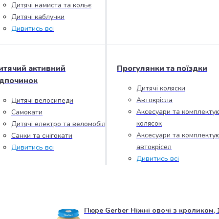
Дитячі намиста та кольє
Дитячі каблучки
Дивитись всі
итячий активний
Прогулянки та поїздки
ідпочинок
Дитячі коляски
Автокрісла
Дитячі велосипеди
Аксесуари та комплектую
Самокати
колясок
Дитячі електро та веломобілі
Аксесуари та комплектую
Санки та снігокати
автокрісел
Дивитись всі
Дивитись всі
Пюре Gerber Ніжні овочі з кроликом, 