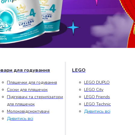
овари для годування
LEGO
Пляшечки для годування
LEGO DUPLO
Соски для пляшечок
LEGO City
Підігрівачі та стерилізатори
LEGO Friends
для пляшечок
LEGO Technic
Молоковідсмоктувачі
Дивитись всі
Дивитись всі