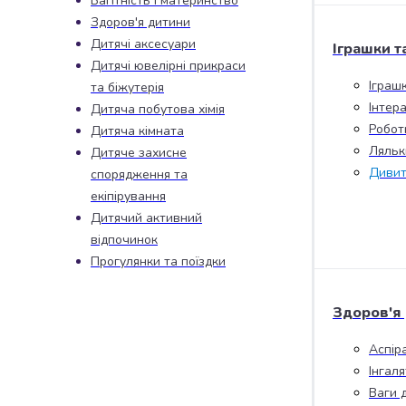
Вагітність і материнство
набори
Здоров'я дитини
алкоголю
Дитячі аксесуари
Іграшки т
Продукти
Дитячі ювелірні прикраси
і
Іграш
та біжутерія
напої
Інтера
Дитяча побутова хімія
Бакалія
Робот
Дитяча кімната
Олія
Ляльк
Дитяче захисне
Макаронні
Дивит
спорядження та
вироби
Сухі
екіпірування
сніданки
Дитячий активний
Їжа
відпочинок
швидкого
Прогулянки та поїздки
приготування
Спеції
Здоров'я
та
приправи
Аспір
Цукор
Інгал
Все
Ваги 
для