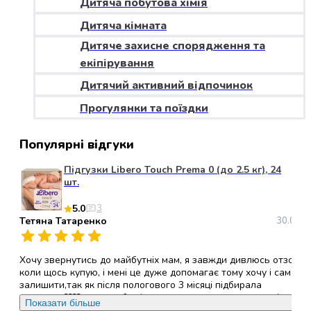
Дитяча побутова хімія
набори
Дитяча кімната
алкоголю
Продукти
Дитяче захисне спорядження та
і
екіпірування
напої
Дитячий активний відпочинок
Бакалія
Олія
Прогулянки та поїздки
Макаронні
вироби
Популярні відгуки
Сухі
сніданки
Підгузки Libero Touch Prema 0 (до 2.5 кг), 24
Їжа
шт.
швидкого
5.0
3
приготування
Тетяна Татаренко
30.05.2
Спеції
та
приправи
Хочу звернутись до майбутніх мам, я завжди дивлюсь отзови
Цукор
коли щось купую, і мені це дуже допомагає тому хочу і сама
залишити,так як після пологового 3 місяці підбирала
Все
памперси????, хочу щоб всі ви звернули увагу саме на ці
для
Показати більше
памперси, (ліберо ТАЧ ), вони дихаючі,гіпералергені, не