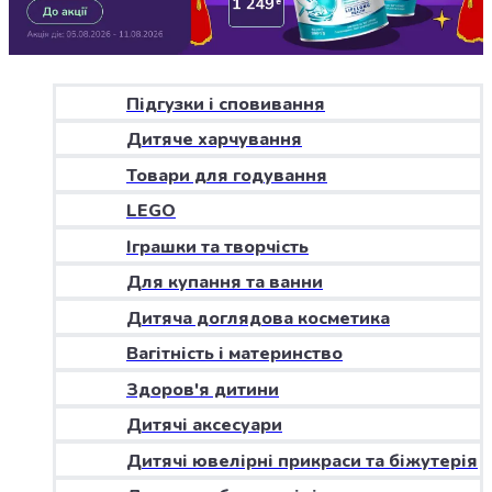
Джин
Ром
Текіла
і
мескаль
Підгузки і сповивання
Лікери
Дитяче харчування
і
наливки
Товари для годування
Настоянки,
LEGO
бальзами,
Іграшки та творчість
біттери
Саке
Для купання та ванни
і
Дитяча доглядова косметика
азійський
алкоголь
Вагітність і материнство
Слабоалкогольні
Здоров'я дитини
напої
Сидри
Дитячі аксесуари
та
Дитячі ювелірні прикраси та біжутерія
меди
Подарункові