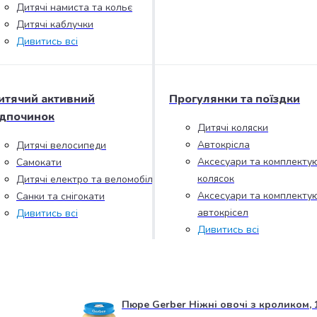
Дитячі намиста та кольє
Дитячі каблучки
Дивитись всі
итячий активний
Прогулянки та поїздки
ідпочинок
Дитячі коляски
Автокрісла
Дитячі велосипеди
Аксесуари та комплектую
Самокати
колясок
Дитячі електро та веломобілі
Аксесуари та комплектую
Санки та снігокати
автокрісел
Дивитись всі
Дивитись всі
Пюре Gerber Ніжні овочі з кроликом, 