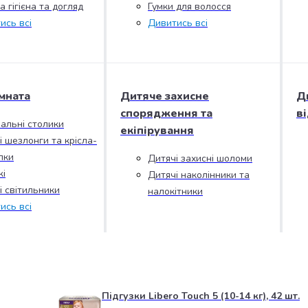
 гігієна та догляд
Гумки для волосся
ись всі
Дивитись всі
мната
Дитяче захисне
Д
спорядження та
в
альні столики
екіпірування
і шезлонги та крісла-
лки
Дитячі захисні шоломи
і
Дитячі наколінники та
і світильники
налокітники
ись всі
Підгузки Libero Touch 5 (10-14 кг), 42 шт.