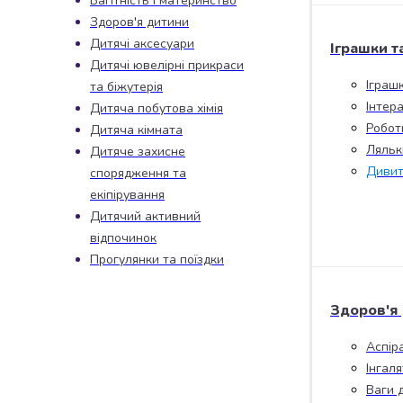
Вагітність і материнство
набори
Здоров'я дитини
алкоголю
Дитячі аксесуари
Іграшки т
Продукти
Дитячі ювелірні прикраси
і
Іграш
та біжутерія
напої
Інтера
Дитяча побутова хімія
Бакалія
Робот
Дитяча кімната
Олія
Ляльк
Дитяче захисне
Макаронні
Дивит
спорядження та
вироби
Сухі
екіпірування
сніданки
Дитячий активний
Їжа
відпочинок
швидкого
Прогулянки та поїздки
приготування
Спеції
Здоров'я
та
приправи
Аспір
Цукор
Інгал
Все
Ваги 
для