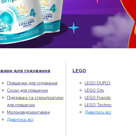
овари для годування
LEGO
Пляшечки для годування
LEGO DUPLO
Соски для пляшечок
LEGO City
Підігрівачі та стерилізатори
LEGO Friends
для пляшечок
LEGO Technic
Молоковідсмоктувачі
Дивитись всі
Дивитись всі