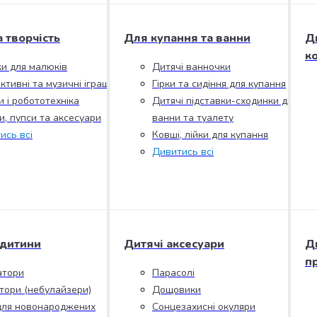
а творчість
Для купання та ванни
Д
к
ки для малюків
Дитячі ванночки
ктивні та музичні іграшки
Гірки та сидіння для купання
и і робототехніка
Дитячі підставки-сходинки для
и, пупси та аксесуари
ванни та туалету
ись всі
Ковші, лійки для купання
Дивитись всі
 дитини
Дитячі аксесуари
Д
п
атори
Парасолі
ятори (небулайзери)
Дощовики
для новонароджених
Сонцезахисні окуляри