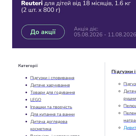
Джин
Ром
Текіла
і
мескаль
Лікери
і
наливки
Настоянки,
бальзами,
Категорії
біттери
Підгузки 
Саке
Підгузки і сповивання
і
Підгу
Дитяче харчування
азійський
Дитяч
Товари для годування
алкоголь
рушни
LEGO
Слабоалкогольні
Пелю
Іграшки та творчість
напої
Пелен
Для купання та ванни
Сидри
матра
та
Дитяча доглядова
Дивит
меди
косметика
Подарункові