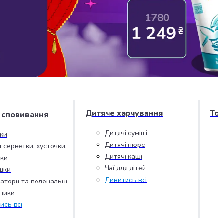
Дитяче харчування
Т
і сповивання
Дитячі суміші
зки
Дитячі пюре
і серветки, хусточки,
Дитячі каші
ки
Чаї для дітей
шки
Дивитись всі
атори та пеленальні
цики
ись всі