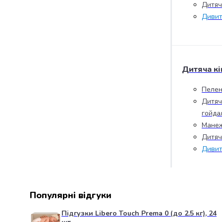
Дитяча
випічки
Борошно
Дивит
Приправа
перець
Кухонна
сіль
Дитяча кі
Оцет
Продукти
Пелен
для
Дитяч
суші
гойда
і
ролів
Манеж
Желе
Дитяч
та
Дивит
суміші
для
десертів
Крупи
Популярні відгуки
Рис
Гречана
Підгузки Libero Touch Prema 0 (до 2.5 кг), 24