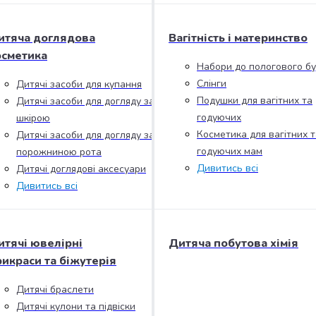
итяча доглядова
Вагітність і материнство
осметика
Набори до пологового б
Слінги
Дитячі засоби для купання
Подушки для вагітних та
Дитячі засоби для догляду за
годуючих
шкірою
Косметика для вагітних т
Дитячі засоби для догляду за
годуючих мам
порожниною рота
Дивитись всі
Дитячі доглядові аксесуари
Дивитись всі
итячі ювелірні
Дитяча побутова хімія
рикраси та біжутерія
Дитячі браслети
Дитячі кулони та підвіски