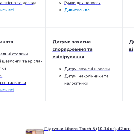
 гігієна та догляд
Гумки для волосся
ись всі
Дивитись всі
мната
Дитяче захисне
Д
спорядження та
в
альні столики
екіпірування
і шезлонги та крісла-
лки
Дитячі захисні шоломи
і
Дитячі наколінники та
і світильники
налокітники
ись всі
Підгузки Libero Touch 5 (10-14 кг), 42 шт.