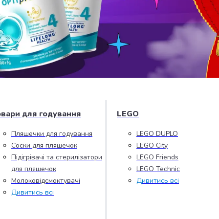
овари для годування
LEGO
Пляшечки для годування
LEGO DUPLO
Соски для пляшечок
LEGO City
Підігрівачі та стерилізатори
LEGO Friends
для пляшечок
LEGO Technic
Молоковідсмоктувачі
Дивитись всі
Дивитись всі