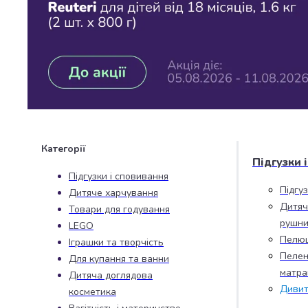
Джин
Ром
Текіла
і
мескаль
Лікери
і
наливки
Настоянки,
бальзами,
Категорії
біттери
Підгузки 
Саке
Підгузки і сповивання
і
Підгу
Дитяче харчування
азійський
Дитяч
Товари для годування
алкоголь
рушни
LEGO
Слабоалкогольні
Пелю
Іграшки та творчість
напої
Пелен
Для купання та ванни
Сидри
матра
та
Дитяча доглядова
Дивит
меди
косметика
Подарункові