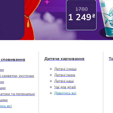
Дитяче харчування
Т
і сповивання
Дитячі суміші
зки
Дитячі пюре
і серветки, хусточки,
Дитячі каші
ки
Чаї для дітей
шки
Дивитись всі
атори та пеленальні
цики
ись всі