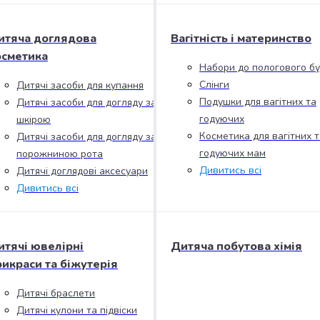
итяча доглядова
Вагітність і материнство
осметика
Набори до пологового б
Слінги
Дитячі засоби для купання
Подушки для вагітних та
Дитячі засоби для догляду за
годуючих
шкірою
Косметика для вагітних т
Дитячі засоби для догляду за
годуючих мам
порожниною рота
Дивитись всі
Дитячі доглядові аксесуари
Дивитись всі
итячі ювелірні
Дитяча побутова хімія
рикраси та біжутерія
Дитячі браслети
Дитячі кулони та підвіски