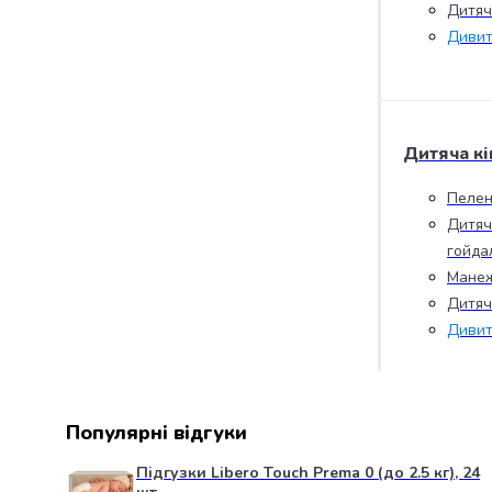
Дитяча
випічки
Борошно
Дивит
Приправа
перець
Кухонна
сіль
Дитяча кі
Оцет
Продукти
Пелен
для
Дитяч
суші
гойда
і
ролів
Манеж
Желе
Дитяч
та
Дивит
суміші
для
десертів
Крупи
Популярні відгуки
Рис
Гречана
Підгузки Libero Touch Prema 0 (до 2.5 кг), 24