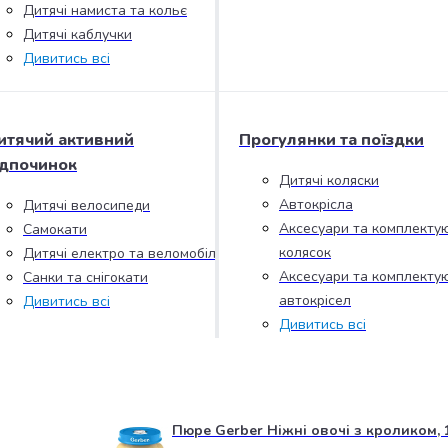
Дитячі намиста та кольє
Дитячі каблучки
Дивитись всі
итячий активний
Прогулянки та поїздки
ідпочинок
Дитячі коляски
Автокрісла
Дитячі велосипеди
Аксесуари та комплектую
Самокати
колясок
Дитячі електро та веломобілі
Аксесуари та комплектую
Санки та снігокати
автокрісел
Дивитись всі
Дивитись всі
Пюре Gerber Ніжні овочі з кроликом, 