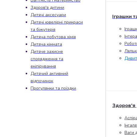
Вагітність і материнство
набори
Здоров'я дитини
алкоголю
Дитячі аксесуари
Іграшки т
Продукти
Дитячі ювелірні прикраси
і
Іграш
та біжутерія
напої
Інтера
Дитяча побутова хімія
Бакалія
Робот
Дитяча кімната
Олія
Ляльк
Дитяче захисне
Макаронні
Дивит
спорядження та
вироби
Сухі
екіпірування
сніданки
Дитячий активний
Їжа
відпочинок
швидкого
Прогулянки та поїздки
приготування
Спеції
Здоров'я
та
приправи
Аспір
Цукор
Інгал
Все
Ваги 
для