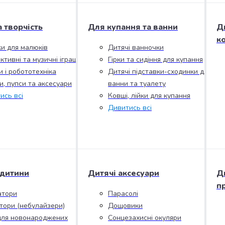
а творчість
Для купання та ванни
Д
к
ки для малюків
Дитячі ванночки
ктивні та музичні іграшки
Гірки та сидіння для купання
и і робототехніка
Дитячі підставки-сходинки для
и, пупси та аксесуари
ванни та туалету
ись всі
Ковші, лійки для купання
Дивитись всі
 дитини
Дитячі аксесуари
Д
п
атори
Парасолі
ятори (небулайзери)
Дощовики
для новонароджених
Сонцезахисні окуляри