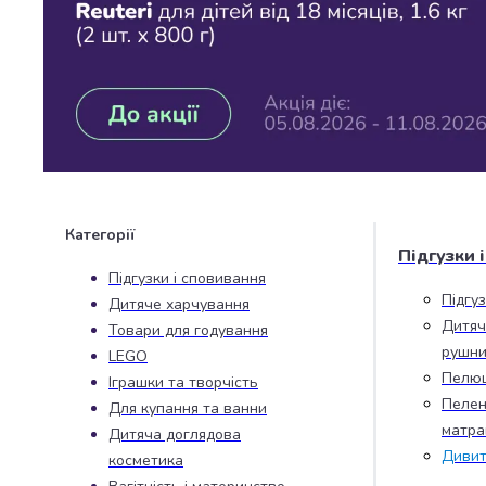
Джин
Ром
Текіла
і
мескаль
Лікери
і
наливки
Настоянки,
бальзами,
Категорії
біттери
Підгузки 
Саке
Підгузки і сповивання
і
Підгу
Дитяче харчування
азійський
Дитяч
Товари для годування
алкоголь
рушни
LEGO
Слабоалкогольні
Пелю
Іграшки та творчість
напої
Пелен
Для купання та ванни
Сидри
матра
та
Дитяча доглядова
Дивит
меди
косметика
Подарункові