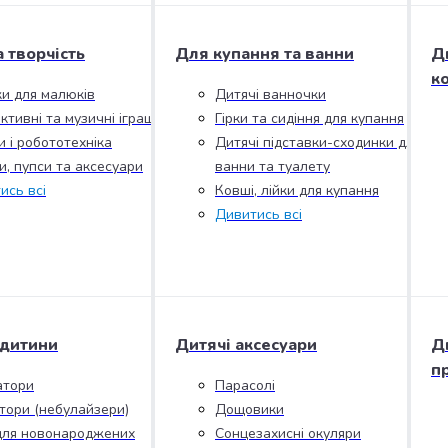
а творчість
Для купання та ванни
Д
к
ки для малюків
Дитячі ванночки
ктивні та музичні іграшки
Гірки та сидіння для купання
и і робототехніка
Дитячі підставки-сходинки для
и, пупси та аксесуари
ванни та туалету
ись всі
Ковші, лійки для купання
Дивитись всі
 дитини
Дитячі аксесуари
Д
п
атори
Парасолі
ятори (небулайзери)
Дощовики
для новонароджених
Сонцезахисні окуляри