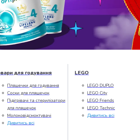
овари для годування
LEGO
Пляшечки для годування
LEGO DUPLO
Соски для пляшечок
LEGO City
Підігрівачі та стерилізатори
LEGO Friends
для пляшечок
LEGO Technic
Молоковідсмоктувачі
Дивитись всі
Дивитись всі