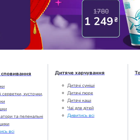
Дитяче харчування
Т
і сповивання
Дитячі суміші
зки
Дитячі пюре
і серветки, хусточки,
Дитячі каші
ки
Чаї для дітей
шки
Дивитись всі
атори та пеленальні
цики
ись всі