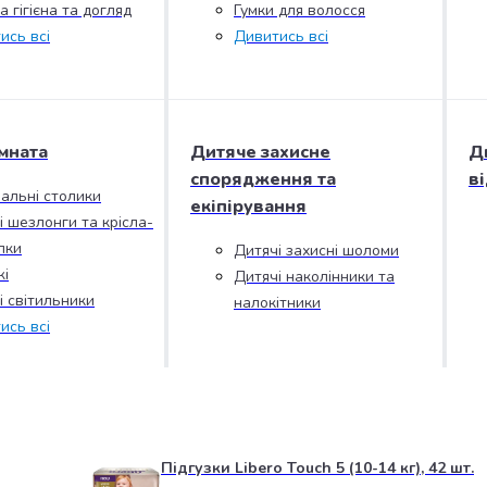
 гігієна та догляд
Гумки для волосся
ись всі
Дивитись всі
мната
Дитяче захисне
Д
спорядження та
в
альні столики
екіпірування
і шезлонги та крісла-
лки
Дитячі захисні шоломи
і
Дитячі наколінники та
і світильники
налокітники
ись всі
Підгузки Libero Touch 5 (10-14 кг), 42 шт.