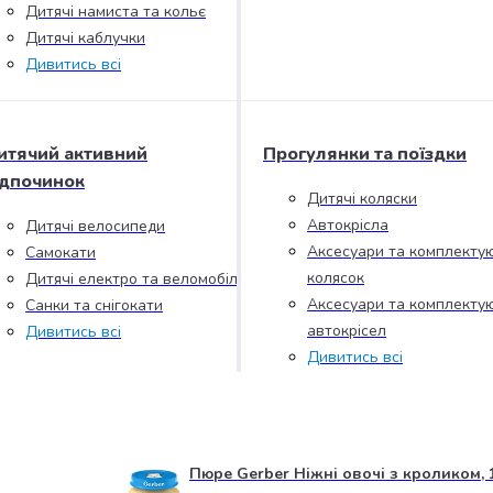
Дитячі намиста та кольє
Дитячі каблучки
Дивитись всі
итячий активний
Прогулянки та поїздки
ідпочинок
Дитячі коляски
Автокрісла
Дитячі велосипеди
Аксесуари та комплектую
Самокати
колясок
Дитячі електро та веломобілі
Аксесуари та комплектую
Санки та снігокати
автокрісел
Дивитись всі
Дивитись всі
Пюре Gerber Ніжні овочі з кроликом, 