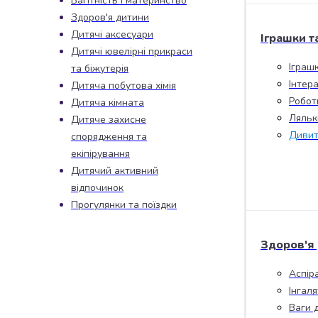
Вагітність і материнство
набори
Здоров'я дитини
алкоголю
Дитячі аксесуари
Іграшки т
Продукти
Дитячі ювелірні прикраси
і
Іграш
та біжутерія
напої
Інтера
Дитяча побутова хімія
Бакалія
Робот
Дитяча кімната
Олія
Ляльк
Дитяче захисне
Макаронні
Дивит
спорядження та
вироби
Сухі
екіпірування
сніданки
Дитячий активний
Їжа
відпочинок
швидкого
Прогулянки та поїздки
приготування
Спеції
Здоров'я
та
приправи
Аспір
Цукор
Інгал
Все
Ваги 
для