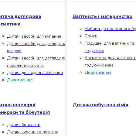
итяча доглядова
Вагітність і материнство
осметика
Набори до пологового б
Слінги
Дитячі засоби для купання
Подушки для вагітних та
Дитячі засоби для догляду за
годуючих
шкірою
Косметика для вагітних т
Дитячі засоби для догляду за
годуючих мам
порожниною рота
Дивитись всі
Дитячі доглядові аксесуари
Дивитись всі
итячі ювелірні
Дитяча побутова хімія
рикраси та біжутерія
Дитячі браслети
Дитячі кулони та підвіски