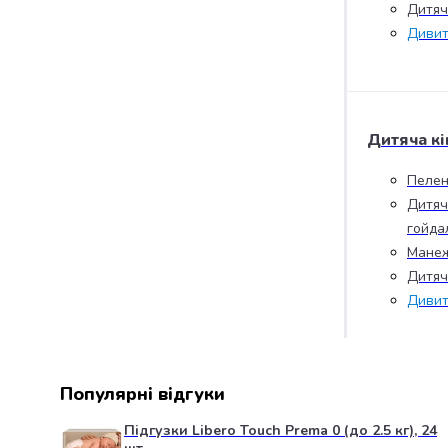
Дитяча
випічки
Борошно
Дивит
Приправа
перець
Кухонна
сіль
Дитяча кі
Оцет
Продукти
Пелен
для
Дитяч
суші
гойда
і
ролів
Манеж
Желе
Дитяч
та
Дивит
суміші
для
десертів
Крупи
Популярні відгуки
Рис
Гречана
Підгузки Libero Touch Prema 0 (до 2.5 кг), 24