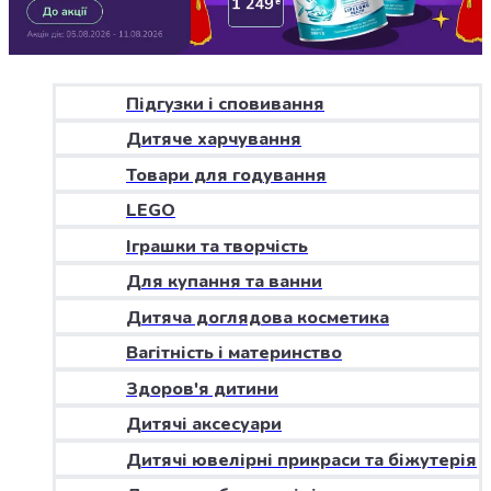
Джин
Ром
Текіла
і
мескаль
Підгузки і сповивання
Лікери
Дитяче харчування
і
наливки
Товари для годування
Настоянки,
LEGO
бальзами,
Іграшки та творчість
біттери
Саке
Для купання та ванни
і
Дитяча доглядова косметика
азійський
алкоголь
Вагітність і материнство
Слабоалкогольні
Здоров'я дитини
напої
Сидри
Дитячі аксесуари
та
Дитячі ювелірні прикраси та біжутерія
меди
Подарункові