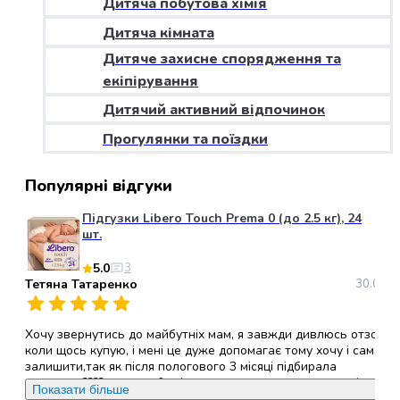
Дитяча побутова хімія
набори
Дитяча кімната
алкоголю
Продукти
Дитяче захисне спорядження та
і
екіпірування
напої
Дитячий активний відпочинок
Бакалія
Олія
Прогулянки та поїздки
Макаронні
вироби
Популярні відгуки
Сухі
сніданки
Підгузки Libero Touch Prema 0 (до 2.5 кг), 24
Їжа
шт.
швидкого
5.0
3
приготування
Тетяна Татаренко
30.05.2
Спеції
та
приправи
Хочу звернутись до майбутніх мам, я завжди дивлюсь отзови
Цукор
коли щось купую, і мені це дуже допомагає тому хочу і сама
залишити,так як після пологового 3 місяці підбирала
Все
памперси????, хочу щоб всі ви звернули увагу саме на ці
для
Показати більше
памперси, (ліберо ТАЧ ), вони дихаючі,гіпералергені, не