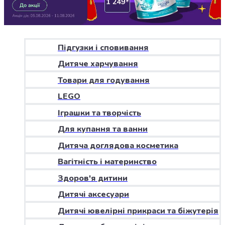
Джин
Ром
Текіла
і
мескаль
Підгузки і сповивання
Лікери
Дитяче харчування
і
наливки
Товари для годування
Настоянки,
LEGO
бальзами,
Іграшки та творчість
біттери
Саке
Для купання та ванни
і
Дитяча доглядова косметика
азійський
алкоголь
Вагітність і материнство
Слабоалкогольні
Здоров'я дитини
напої
Сидри
Дитячі аксесуари
та
Дитячі ювелірні прикраси та біжутерія
меди
Подарункові