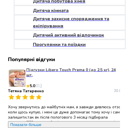
Дитяча побутова хімія
набори
Дитяча кімната
алкоголю
Продукти
Дитяче захисне спорядження та
і
екіпірування
напої
Дитячий активний відпочинок
Бакалія
Олія
Прогулянки та поїздки
Макаронні
вироби
Популярні відгуки
Сухі
сніданки
Підгузки Libero Touch Prema 0 (до 2.5 кг), 24
Їжа
шт.
швидкого
5.0
3
приготування
Тетяна Татаренко
30.05.2
Спеції
та
приправи
Хочу звернутись до майбутніх мам, я завжди дивлюсь отзови
Цукор
коли щось купую, і мені це дуже допомагає тому хочу і сама
залишити,так як після пологового 3 місяці підбирала
Все
памперси????, хочу щоб всі ви звернули увагу саме на ці
для
Показати більше
памперси, (ліберо ТАЧ ), вони дихаючі,гіпералергені, не