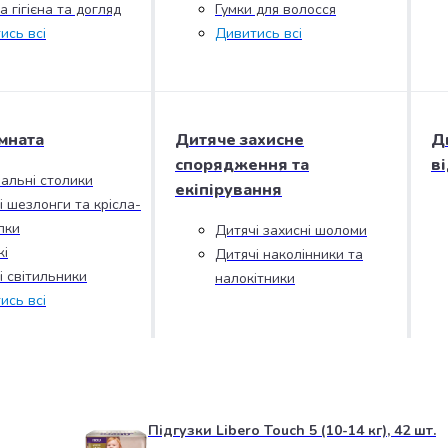
 гігієна та догляд
Гумки для волосся
ись всі
Дивитись всі
мната
Дитяче захисне
Д
спорядження та
в
альні столики
екіпірування
і шезлонги та крісла-
лки
Дитячі захисні шоломи
і
Дитячі наколінники та
і світильники
налокітники
ись всі
Підгузки Libero Touch 5 (10-14 кг), 42 шт.