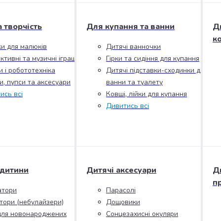
а творчість
Для купання та ванни
Д
к
ки для малюків
Дитячі ванночки
ктивні та музичні іграшки
Гірки та сидіння для купання
и і робототехніка
Дитячі підставки-сходинки для
и, пупси та аксесуари
ванни та туалету
ись всі
Ковші, лійки для купання
Дивитись всі
 дитини
Дитячі аксесуари
Д
п
атори
Парасолі
ятори (небулайзери)
Дощовики
для новонароджених
Сонцезахисні окуляри