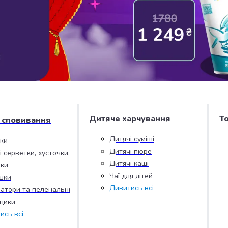
Дитяче харчування
Т
і сповивання
Дитячі суміші
зки
Дитячі пюре
і серветки, хусточки,
Дитячі каші
ки
Чаї для дітей
шки
Дивитись всі
атори та пеленальні
цики
ись всі