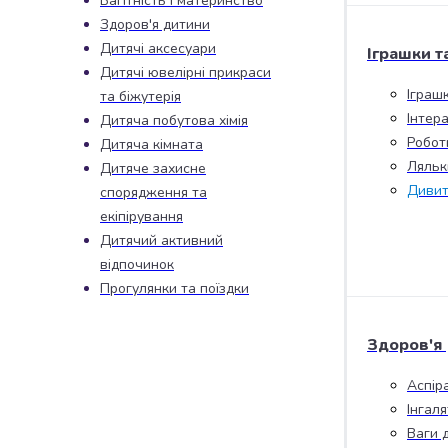
Вагітність і материнство
набори
Здоров'я дитини
алкоголю
Дитячі аксесуари
Іграшки т
Продукти
Дитячі ювелірні прикраси
і
Іграш
та біжутерія
напої
Інтера
Дитяча побутова хімія
Бакалія
Робот
Дитяча кімната
Олія
Ляльк
Дитяче захисне
Макаронні
Дивит
спорядження та
вироби
Сухі
екіпірування
сніданки
Дитячий активний
Їжа
відпочинок
швидкого
Прогулянки та поїздки
приготування
Спеції
Здоров'я
та
приправи
Аспір
Цукор
Інгал
Все
Ваги 
для