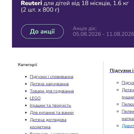
Джин
Ром
Текіла
і
мескаль
Лікери
і
наливки
Настоянки,
бальзами,
Категорії
біттери
Підгузки 
Саке
Підгузки і сповивання
і
Підгу
Дитяче харчування
азійський
Дитяч
Товари для годування
алкоголь
рушни
LEGO
Слабоалкогольні
Пелю
Іграшки та творчість
напої
Пелен
Для купання та ванни
Сидри
матра
та
Дитяча доглядова
Дивит
меди
косметика
Подарункові