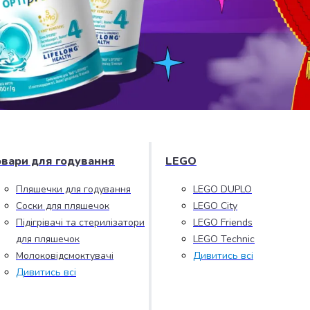
овари для годування
LEGO
Пляшечки для годування
LEGO DUPLO
Соски для пляшечок
LEGO City
Підігрівачі та стерилізатори
LEGO Friends
для пляшечок
LEGO Technic
Молоковідсмоктувачі
Дивитись всі
Дивитись всі