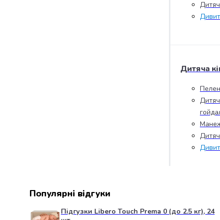
Дитяча
випічки
Борошно
Дивит
Приправа
перець
Кухонна
сіль
Дитяча кі
Оцет
Продукти
Пелен
для
Дитяч
суші
гойда
і
ролів
Манеж
Желе
Дитяч
та
Дивит
суміші
для
десертів
Крупи
Популярні відгуки
Рис
Гречана
Підгузки Libero Touch Prema 0 (до 2.5 кг), 24