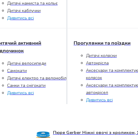
Дитячі намиста та кольє
Дитячі каблучки
Дивитись всі
итячий активний
Прогулянки та поїздки
ідпочинок
Дитячі коляски
Автокрісла
Дитячі велосипеди
Аксесуари та комплектую
Самокати
колясок
Дитячі електро та веломобілі
Аксесуари та комплектую
Санки та снігокати
автокрісел
Дивитись всі
Дивитись всі
Пюре Gerber Ніжні овочі з кроликом, 