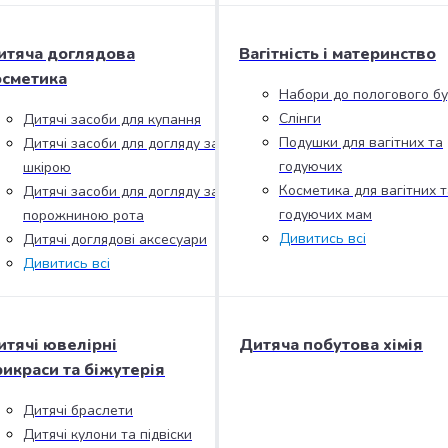
итяча доглядова
Вагітність і материнство
осметика
Набори до пологового б
Слінги
Дитячі засоби для купання
Подушки для вагітних та
Дитячі засоби для догляду за
годуючих
шкірою
Косметика для вагітних т
Дитячі засоби для догляду за
годуючих мам
порожниною рота
Дивитись всі
Дитячі доглядові аксесуари
Дивитись всі
итячі ювелірні
Дитяча побутова хімія
рикраси та біжутерія
Дитячі браслети
Дитячі кулони та підвіски