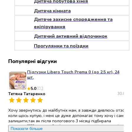
Дитяча побутова хімія
набори
Дитяча кімната
алкоголю
Продукти
Дитяче захисне спорядження та
і
екіпірування
напої
Дитячий активний відпочинок
Бакалія
Олія
Прогулянки та поїздки
Макаронні
вироби
Популярні відгуки
Сухі
сніданки
Підгузки Libero Touch Prema 0 (до 2.5 кг), 24
Їжа
шт.
швидкого
5.0
3
приготування
Тетяна Татаренко
30.05.2
Спеції
та
приправи
Хочу звернутись до майбутніх мам, я завжди дивлюсь отзови
Цукор
коли щось купую, і мені це дуже допомагає тому хочу і сама
залишити,так як після пологового 3 місяці підбирала
Все
памперси????, хочу щоб всі ви звернули увагу саме на ці
для
Показати більше
памперси, (ліберо ТАЧ ), вони дихаючі,гіпералергені, не