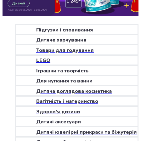
Джин
Ром
Текіла
і
мескаль
Підгузки і сповивання
Лікери
Дитяче харчування
і
наливки
Товари для годування
Настоянки,
LEGO
бальзами,
Іграшки та творчість
біттери
Саке
Для купання та ванни
і
Дитяча доглядова косметика
азійський
алкоголь
Вагітність і материнство
Слабоалкогольні
Здоров'я дитини
напої
Сидри
Дитячі аксесуари
та
Дитячі ювелірні прикраси та біжутерія
меди
Подарункові