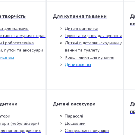
а творчість
Для купання та ванни
Д
к
ки для малюків
Дитячі ванночки
ктивні та музичні іграшки
Гірки та сидіння для купання
и і робототехніка
Дитячі підставки-сходинки для
и, пупси та аксесуари
ванни та туалету
ись всі
Ковші, лійки для купання
Дивитись всі
 дитини
Дитячі аксесуари
Д
п
атори
Парасолі
ятори (небулайзери)
Дощовики
для новонароджених
Сонцезахисні окуляри