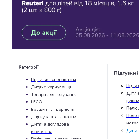
Джин
Ром
Текіла
і
мескаль
Лікери
і
наливки
Настоянки,
бальзами,
Категорії
біттери
Підгузки 
Саке
Підгузки і сповивання
і
Підгу
Дитяче харчування
азійський
Дитяч
Товари для годування
алкоголь
рушни
LEGO
Слабоалкогольні
Пелю
Іграшки та творчість
напої
Пелен
Для купання та ванни
Сидри
матра
та
Дитяча доглядова
Дивит
меди
косметика
Подарункові