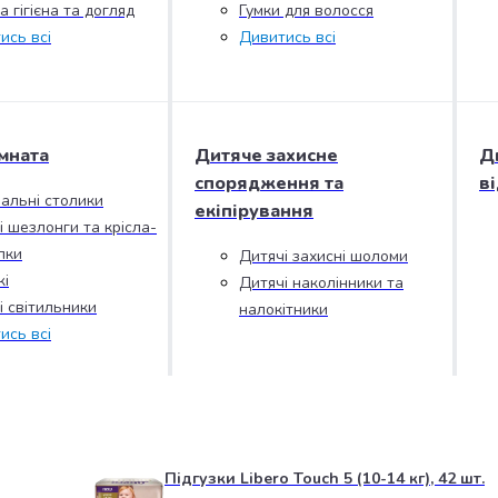
 гігієна та догляд
Гумки для волосся
ись всі
Дивитись всі
мната
Дитяче захисне
Д
спорядження та
в
альні столики
екіпірування
і шезлонги та крісла-
лки
Дитячі захисні шоломи
і
Дитячі наколінники та
і світильники
налокітники
ись всі
Підгузки Libero Touch 5 (10-14 кг), 42 шт.