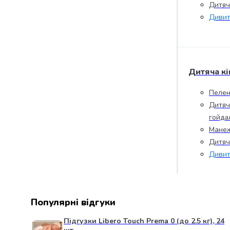
Дитяча
випічки
Борошно
Дивит
Приправа
перець
Кухонна
сіль
Дитяча кі
Оцет
Продукти
Пелен
для
Дитяч
суші
гойда
і
ролів
Манеж
Желе
Дитяч
та
Дивит
суміші
для
десертів
Крупи
Популярні відгуки
Рис
Гречана
Підгузки Libero Touch Prema 0 (до 2.5 кг), 24