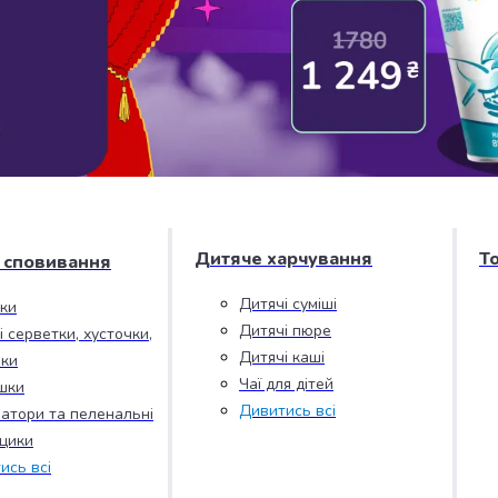
Дитяче харчування
Т
і сповивання
Дитячі суміші
зки
Дитячі пюре
і серветки, хусточки,
Дитячі каші
ки
Чаї для дітей
шки
Дивитись всі
атори та пеленальні
цики
ись всі