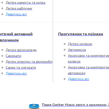
Дитячі намиста та кольє
Дитячі каблучки
Дивитись всі
итячий активний
Прогулянки та поїздки
ідпочинок
Дитячі коляски
Автокрісла
Дитячі велосипеди
Аксесуари та комплектую
Самокати
колясок
Дитячі електро та веломобілі
Аксесуари та комплектую
Санки та снігокати
автокрісел
Дивитись всі
Дивитись всі
Пюре Gerber Ніжні овочі з кроликом, 