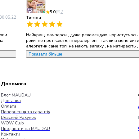
5.0
2
30.05.22
Тетяна
зови
Найкращі памперси , дуже рекомендую, користуємось
ма
роки, не протікають, гіпералергені , так як в мене дит
алергетик саме топ, не мають запаху , не натирають ,
зручні, звичайно не всім по карману але за комфорт і
Показати більше
завжди треба платить не дешево але треба віддати 
ни самі
саме ліберо Тач так як ліберо комфорт на ряд дешев
знаємо,
просто так, вони протікають і рвуться а в Тач цього не
дитина
чому різниця в ціні така ,комфорт 7 грн шт, Тач 10 грн
ба
☝️ теж хочу дуже відрекламувати сайт,???????? дуже 
Допомога
ніше а
раніше замовляла на інших відомих сайтах таких як ро
еможна
пром , і т д тому що цей сайт бюджетний що дуже рад
Блог MAUDAU
еж дуже
приходять на порядок швидше , і що саме приємне ко
Доставка
осилки
замовляла як завжди памперси сайт прислав подару
Оплата
 приємні
???????? хоча я з не давна почала з нього замовляти ,
Повернення та гарантія
дитяче
харчування гербер , з норм терміном придатності , ми
Власний Рахунок
я з
його не їмо але було дуже приємно , тепер всі покупки
WOW Club
ю
виключно робити на цьому сайті я дуже задоволена і
Продавати на MAUDAU
 якщо
вражена і вам раджу????????????♥️
Контакти