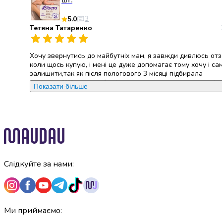
шт.
крупа
Вівсяна
5.0
3
крупа
Тетяна Татаренко
Бобові
Кускус
Булгур
Хочу звернутись до майбутніх мам, я завжди дивлюсь от
коли щось купую, і мені це дуже допомагає тому хочу і са
Пшенична
залишити,так як після пологового 3 місяці підбирала
крупа
памперси????, хочу щоб всі ви звернули увагу саме на ці
Показати більше
Манна
памперси, (ліберо ТАЧ ), вони дихаючі,гіпералергені, не
крупа
протікають що є теж дуже важливо, не мають запахів, во
кращі (для мене) особисто , всі діти індивідуальні , ми це 
Кіноа
але це самі кращі памперси я точно раджу так як в мене 
Кукурудзяна
алергетик саме топ, ціна звісно не всім по кишені але тре
крупа
пам'ятати що наші діти для нас все і їх здоров'я найголов
Ячна
так як памперси контактують безпосередньо з шкірою н
крупа
економити , але коли памперси були дешеві????? Також т
рекомендую сайт☝️ Дешевший ніж інші популярні сайти, п
Слідкуйте за нами:
Перлова
приходять на 2,3 день після замовлення і ще сайт робить
крупа
подаруночки ????новачкам, мені до памперсів подарував 
Пшоно
харчування ???? можливо і вам пощастить є велика різниц
Консервовані
іншими сайтами , можливо моя порада була вам корисно
♥️♥️♥️????☝️ Я не адмін з сайту і не фейк я людина з народу,
продукти
Ми приймаємо:
потрібно більше інформації пишіть в приват , була рада
Рибні