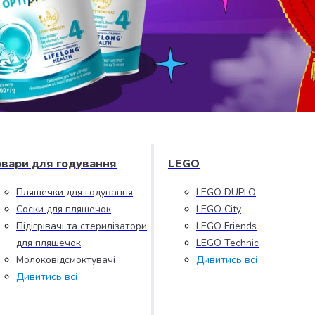
овари для годування
LEGO
Пляшечки для годування
LEGO DUPLO
Соски для пляшечок
LEGO City
Підігрівачі та стерилізатори
LEGO Friends
для пляшечок
LEGO Technic
Молоковідсмоктувачі
Дивитись всі
Дивитись всі