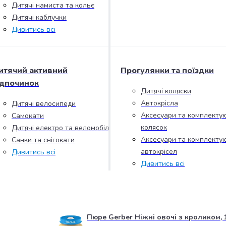
Дитячі намиста та кольє
Дитячі каблучки
Дивитись всі
итячий активний
Прогулянки та поїздки
ідпочинок
Дитячі коляски
Автокрісла
Дитячі велосипеди
Аксесуари та комплектую
Самокати
колясок
Дитячі електро та веломобілі
Аксесуари та комплектую
Санки та снігокати
автокрісел
Дивитись всі
Дивитись всі
Пюре Gerber Ніжні овочі з кроликом, 