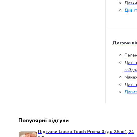
Дитяча
випічки
Борошно
Дивит
Приправа
перець
Кухонна
сіль
Дитяча кі
Оцет
Продукти
Пелен
для
Дитяч
суші
гойда
і
ролів
Манеж
Желе
Дитяч
та
Дивит
суміші
для
десертів
Крупи
Популярні відгуки
Рис
Гречана
Підгузки Libero Touch Prema 0 (до 2.5 кг), 24