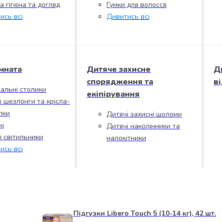
 гігієна та догляд
Гумки для волосся
ись всі
Дивитись всі
мната
Дитяче захисне
Д
спорядження та
в
альні столики
екіпірування
і шезлонги та крісла-
лки
Дитячі захисні шоломи
і
Дитячі наколінники та
і світильники
налокітники
ись всі
Підгузки Libero Touch 5 (10-14 кг), 42 шт.