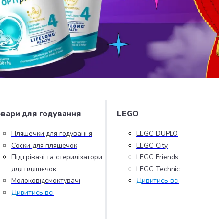
овари для годування
LEGO
Пляшечки для годування
LEGO DUPLO
Соски для пляшечок
LEGO City
Підігрівачі та стерилізатори
LEGO Friends
для пляшечок
LEGO Technic
Молоковідсмоктувачі
Дивитись всі
Дивитись всі