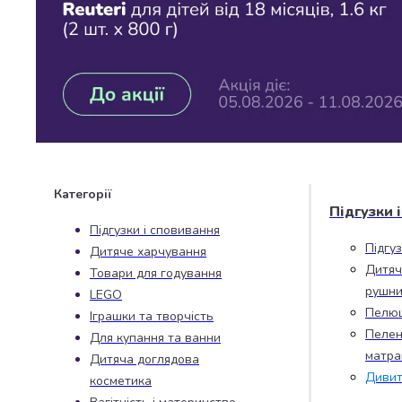
Джин
Ром
Текіла
і
мескаль
Лікери
і
наливки
Настоянки,
бальзами,
Категорії
біттери
Підгузки 
Саке
Підгузки і сповивання
і
Підгу
Дитяче харчування
азійський
Дитяч
Товари для годування
алкоголь
рушни
LEGO
Слабоалкогольні
Пелю
Іграшки та творчість
напої
Пелен
Для купання та ванни
Сидри
матра
та
Дитяча доглядова
Дивит
меди
косметика
Подарункові