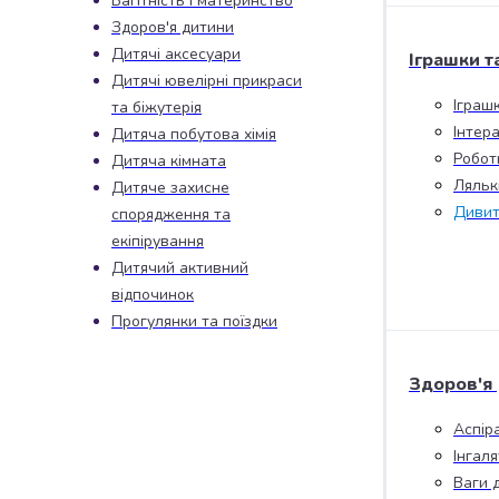
Вагітність і материнство
набори
Здоров'я дитини
алкоголю
Дитячі аксесуари
Іграшки т
Продукти
Дитячі ювелірні прикраси
і
Іграш
та біжутерія
напої
Інтера
Дитяча побутова хімія
Бакалія
Робот
Дитяча кімната
Олія
Ляльк
Дитяче захисне
Макаронні
Дивит
спорядження та
вироби
Сухі
екіпірування
сніданки
Дитячий активний
Їжа
відпочинок
швидкого
Прогулянки та поїздки
приготування
Спеції
Здоров'я
та
приправи
Аспір
Цукор
Інгал
Все
Ваги 
для