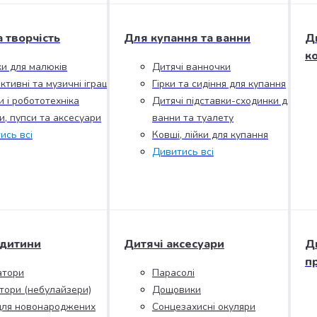
а творчість
Для купання та ванни
Д
к
ки для малюків
Дитячі ванночки
ктивні та музичні іграшки
Гірки та сидіння для купання
и і робототехніка
Дитячі підставки-сходинки для
и, пупси та аксесуари
ванни та туалету
ись всі
Ковші, лійки для купання
Дивитись всі
 дитини
Дитячі аксесуари
Д
п
атори
Парасолі
ятори (небулайзери)
Дощовики
для новонароджених
Сонцезахисні окуляри