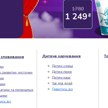
Дитяче харчування
Т
і сповивання
Дитячі суміші
зки
Дитячі пюре
і серветки, хусточки,
Дитячі каші
ки
Чаї для дітей
шки
Дивитись всі
атори та пеленальні
цики
ись всі