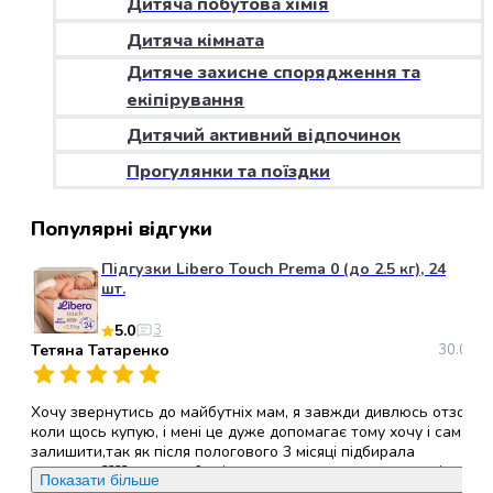
Дитяча побутова хімія
набори
Дитяча кімната
алкоголю
Продукти
Дитяче захисне спорядження та
і
екіпірування
напої
Дитячий активний відпочинок
Бакалія
Олія
Прогулянки та поїздки
Макаронні
вироби
Популярні відгуки
Сухі
сніданки
Підгузки Libero Touch Prema 0 (до 2.5 кг), 24
Їжа
шт.
швидкого
5.0
3
приготування
Тетяна Татаренко
30.05.2
Спеції
та
приправи
Хочу звернутись до майбутніх мам, я завжди дивлюсь отзови
Цукор
коли щось купую, і мені це дуже допомагає тому хочу і сама
залишити,так як після пологового 3 місяці підбирала
Все
памперси????, хочу щоб всі ви звернули увагу саме на ці
для
Показати більше
памперси, (ліберо ТАЧ ), вони дихаючі,гіпералергені, не