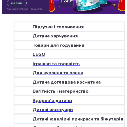
Джин
Ром
Текіла
і
мескаль
Підгузки і сповивання
Лікери
Дитяче харчування
і
наливки
Товари для годування
Настоянки,
LEGO
бальзами,
Іграшки та творчість
біттери
Саке
Для купання та ванни
і
Дитяча доглядова косметика
азійський
алкоголь
Вагітність і материнство
Слабоалкогольні
Здоров'я дитини
напої
Сидри
Дитячі аксесуари
та
Дитячі ювелірні прикраси та біжутерія
меди
Подарункові