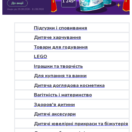
Джин
Ром
Текіла
і
мескаль
Підгузки і сповивання
Лікери
Дитяче харчування
і
наливки
Товари для годування
Настоянки,
LEGO
бальзами,
Іграшки та творчість
біттери
Саке
Для купання та ванни
і
Дитяча доглядова косметика
азійський
алкоголь
Вагітність і материнство
Слабоалкогольні
Здоров'я дитини
напої
Сидри
Дитячі аксесуари
та
Дитячі ювелірні прикраси та біжутерія
меди
Подарункові