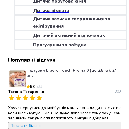
Дитяча побутова хімія
набори
Дитяча кімната
алкоголю
Продукти
Дитяче захисне спорядження та
і
екіпірування
напої
Дитячий активний відпочинок
Бакалія
Олія
Прогулянки та поїздки
Макаронні
вироби
Популярні відгуки
Сухі
сніданки
Підгузки Libero Touch Prema 0 (до 2.5 кг), 24
Їжа
шт.
швидкого
5.0
3
приготування
Тетяна Татаренко
30.05.2
Спеції
та
приправи
Хочу звернутись до майбутніх мам, я завжди дивлюсь отзови
Цукор
коли щось купую, і мені це дуже допомагає тому хочу і сама
залишити,так як після пологового 3 місяці підбирала
Все
памперси????, хочу щоб всі ви звернули увагу саме на ці
для
Показати більше
памперси, (ліберо ТАЧ ), вони дихаючі,гіпералергені, не