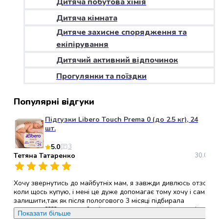
Дитяча побутова хімія
набори
Дитяча кімната
алкоголю
Продукти
Дитяче захисне спорядження та
і
екіпірування
напої
Дитячий активний відпочинок
Бакалія
Олія
Прогулянки та поїздки
Макаронні
вироби
Популярні відгуки
Сухі
сніданки
Підгузки Libero Touch Prema 0 (до 2.5 кг), 24
Їжа
шт.
швидкого
5.0
3
приготування
Тетяна Татаренко
30.05.2
Спеції
та
приправи
Хочу звернутись до майбутніх мам, я завжди дивлюсь отзови
Цукор
коли щось купую, і мені це дуже допомагає тому хочу і сама
залишити,так як після пологового 3 місяці підбирала
Все
памперси????, хочу щоб всі ви звернули увагу саме на ці
для
Показати більше
памперси, (ліберо ТАЧ ), вони дихаючі,гіпералергені, не