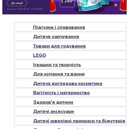
Джин
Ром
Текіла
і
мескаль
Підгузки і сповивання
Лікери
Дитяче харчування
і
наливки
Товари для годування
Настоянки,
LEGO
бальзами,
Іграшки та творчість
біттери
Саке
Для купання та ванни
і
Дитяча доглядова косметика
азійський
алкоголь
Вагітність і материнство
Слабоалкогольні
Здоров'я дитини
напої
Сидри
Дитячі аксесуари
та
Дитячі ювелірні прикраси та біжутерія
меди
Подарункові