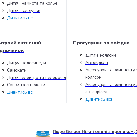
Дитячі намиста та кольє
Дитячі каблучки
Дивитись всі
итячий активний
Прогулянки та поїздки
ідпочинок
Дитячі коляски
Автокрісла
Дитячі велосипеди
Аксесуари та комплектую
Самокати
колясок
Дитячі електро та веломобілі
Аксесуари та комплектую
Санки та снігокати
автокрісел
Дивитись всі
Дивитись всі
Пюре Gerber Ніжні овочі з кроликом, 