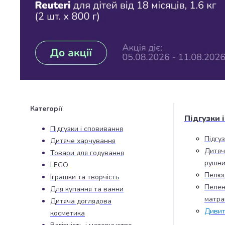
Джин
Ром
Текіла
і
мескаль
Лікери
і
наливки
Настоянки,
бальзами,
Категорії
біттери
Підгузки 
Саке
Підгузки і сповивання
і
Підгу
Дитяче харчування
азійський
Дитяч
Товари для годування
алкоголь
рушни
LEGO
Слабоалкогольні
Пелю
Іграшки та творчість
напої
Пелен
Для купання та ванни
Сидри
матра
та
Дитяча доглядова
Дивит
меди
косметика
Подарункові