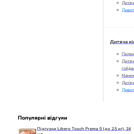
Дитяча
випічки
Борошно
Дивит
Приправа
перець
Кухонна
сіль
Дитяча кі
Оцет
Продукти
Пелен
для
Дитяч
суші
гойда
і
ролів
Манеж
Желе
Дитяч
та
Дивит
суміші
для
десертів
Крупи
Популярні відгуки
Рис
Гречана
Підгузки Libero Touch Prema 0 (до 2.5 кг), 24