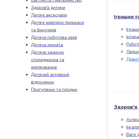
Вагітність і материнство
набори
Здоров'я дитини
алкоголю
Дитячі аксесуари
Іграшки т
Продукти
Дитячі ювелірні прикраси
і
Іграш
та біжутерія
напої
Інтера
Дитяча побутова хімія
Бакалія
Робот
Дитяча кімната
Олія
Ляльк
Дитяче захисне
Макаронні
Дивит
спорядження та
вироби
Сухі
екіпірування
сніданки
Дитячий активний
Їжа
відпочинок
швидкого
Прогулянки та поїздки
приготування
Спеції
Здоров'я
та
приправи
Аспір
Цукор
Інгал
Все
Ваги 
для