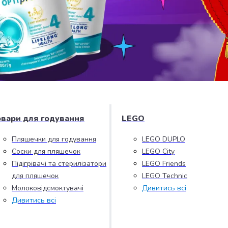
овари для годування
LEGO
Пляшечки для годування
LEGO DUPLO
Соски для пляшечок
LEGO City
Підігрівачі та стерилізатори
LEGO Friends
для пляшечок
LEGO Technic
Молоковідсмоктувачі
Дивитись всі
Дивитись всі