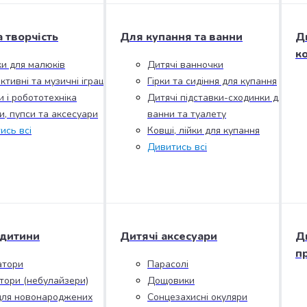
а творчість
Для купання та ванни
Д
к
ки для малюків
Дитячі ванночки
ктивні та музичні іграшки
Гірки та сидіння для купання
и і робототехніка
Дитячі підставки-сходинки для
и, пупси та аксесуари
ванни та туалету
ись всі
Ковші, лійки для купання
Дивитись всі
 дитини
Дитячі аксесуари
Д
п
атори
Парасолі
ятори (небулайзери)
Дощовики
для новонароджених
Сонцезахисні окуляри