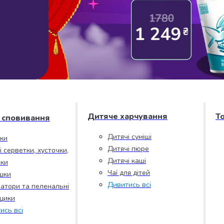
Дитяче харчування
Т
і сповивання
Дитячі суміші
зки
Дитячі пюре
і серветки, хусточки,
Дитячі каші
ки
Чаї для дітей
шки
Дивитись всі
атори та пеленальні
цики
ись всі