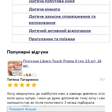
Дитяча побутова хімія
набори
Дитяча кімната
алкоголю
Продукти
Дитяче захисне спорядження та
і
екіпірування
напої
Дитячий активний відпочинок
Бакалія
Олія
Прогулянки та поїздки
Макаронні
вироби
Популярні відгуки
Сухі
сніданки
Підгузки Libero Touch Prema 0 (до 2.5 кг), 24
Їжа
шт.
швидкого
5.0
3
приготування
Тетяна Татаренко
30.05.2
Спеції
та
приправи
Хочу звернутись до майбутніх мам, я завжди дивлюсь отзови
Цукор
коли щось купую, і мені це дуже допомагає тому хочу і сама
залишити,так як після пологового 3 місяці підбирала
Все
памперси????, хочу щоб всі ви звернули увагу саме на ці
для
Показати більше
памперси, (ліберо ТАЧ ), вони дихаючі,гіпералергені, не