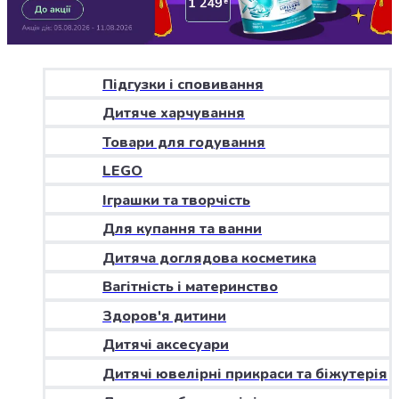
Джин
Ром
Текіла
і
мескаль
Підгузки і сповивання
Лікери
Дитяче харчування
і
наливки
Товари для годування
Настоянки,
LEGO
бальзами,
Іграшки та творчість
біттери
Саке
Для купання та ванни
і
Дитяча доглядова косметика
азійський
алкоголь
Вагітність і материнство
Слабоалкогольні
Здоров'я дитини
напої
Сидри
Дитячі аксесуари
та
Дитячі ювелірні прикраси та біжутерія
меди
Подарункові