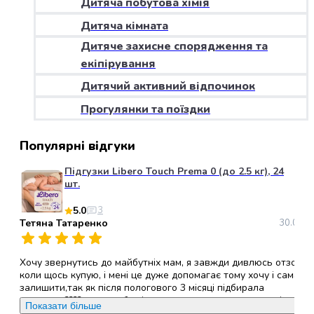
Дитяча побутова хімія
набори
Дитяча кімната
алкоголю
Продукти
Дитяче захисне спорядження та
і
екіпірування
напої
Дитячий активний відпочинок
Бакалія
Олія
Прогулянки та поїздки
Макаронні
вироби
Популярні відгуки
Сухі
сніданки
Підгузки Libero Touch Prema 0 (до 2.5 кг), 24
Їжа
шт.
швидкого
5.0
3
приготування
Тетяна Татаренко
30.05.2
Спеції
та
приправи
Хочу звернутись до майбутніх мам, я завжди дивлюсь отзови
Цукор
коли щось купую, і мені це дуже допомагає тому хочу і сама
залишити,так як після пологового 3 місяці підбирала
Все
памперси????, хочу щоб всі ви звернули увагу саме на ці
для
Показати більше
памперси, (ліберо ТАЧ ), вони дихаючі,гіпералергені, не