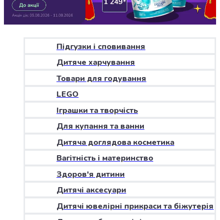
Джин
Ром
Текіла
і
мескаль
Підгузки і сповивання
Лікери
Дитяче харчування
і
наливки
Товари для годування
Настоянки,
LEGO
бальзами,
Іграшки та творчість
біттери
Саке
Для купання та ванни
і
Дитяча доглядова косметика
азійський
алкоголь
Вагітність і материнство
Слабоалкогольні
Здоров'я дитини
напої
Сидри
Дитячі аксесуари
та
Дитячі ювелірні прикраси та біжутерія
меди
Подарункові