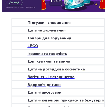
Джин
Ром
Текіла
і
мескаль
Підгузки і сповивання
Лікери
Дитяче харчування
і
наливки
Товари для годування
Настоянки,
LEGO
бальзами,
Іграшки та творчість
біттери
Саке
Для купання та ванни
і
Дитяча доглядова косметика
азійський
алкоголь
Вагітність і материнство
Слабоалкогольні
Здоров'я дитини
напої
Сидри
Дитячі аксесуари
та
Дитячі ювелірні прикраси та біжутерія
меди
Подарункові