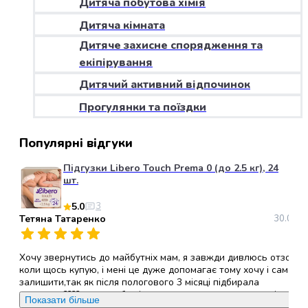
Дитяча побутова хімія
набори
Дитяча кімната
алкоголю
Продукти
Дитяче захисне спорядження та
і
екіпірування
напої
Дитячий активний відпочинок
Бакалія
Олія
Прогулянки та поїздки
Макаронні
вироби
Популярні відгуки
Сухі
сніданки
Підгузки Libero Touch Prema 0 (до 2.5 кг), 24
Їжа
шт.
швидкого
5.0
3
приготування
Тетяна Татаренко
30.05.2
Спеції
та
приправи
Хочу звернутись до майбутніх мам, я завжди дивлюсь отзови
Цукор
коли щось купую, і мені це дуже допомагає тому хочу і сама
залишити,так як після пологового 3 місяці підбирала
Все
памперси????, хочу щоб всі ви звернули увагу саме на ці
для
Показати більше
памперси, (ліберо ТАЧ ), вони дихаючі,гіпералергені, не