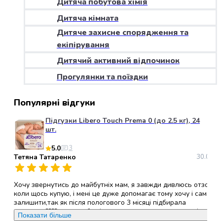
Дитяча побутова хімія
набори
Дитяча кімната
алкоголю
Продукти
Дитяче захисне спорядження та
і
екіпірування
напої
Дитячий активний відпочинок
Бакалія
Олія
Прогулянки та поїздки
Макаронні
вироби
Популярні відгуки
Сухі
сніданки
Підгузки Libero Touch Prema 0 (до 2.5 кг), 24
Їжа
шт.
швидкого
5.0
3
приготування
Тетяна Татаренко
30.05.2
Спеції
та
приправи
Хочу звернутись до майбутніх мам, я завжди дивлюсь отзови
Цукор
коли щось купую, і мені це дуже допомагає тому хочу і сама
залишити,так як після пологового 3 місяці підбирала
Все
памперси????, хочу щоб всі ви звернули увагу саме на ці
для
Показати більше
памперси, (ліберо ТАЧ ), вони дихаючі,гіпералергені, не