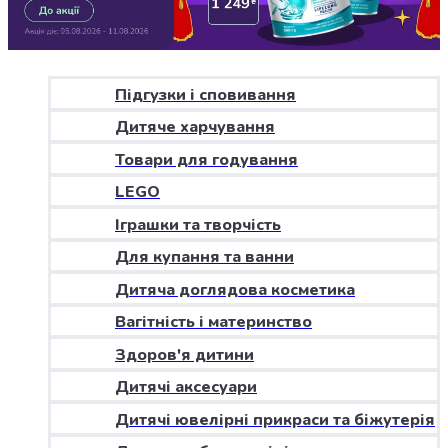
Джин
Ром
Текіла
і
мескаль
Підгузки і сповивання
Лікери
Дитяче харчування
і
наливки
Товари для годування
Настоянки,
LEGO
бальзами,
Іграшки та творчість
біттери
Саке
Для купання та ванни
і
Дитяча доглядова косметика
азійський
алкоголь
Вагітність і материнство
Слабоалкогольні
Здоров'я дитини
напої
Сидри
Дитячі аксесуари
та
Дитячі ювелірні прикраси та біжутерія
меди
Подарункові