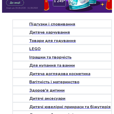
Джин
Ром
Текіла
і
мескаль
Підгузки і сповивання
Лікери
Дитяче харчування
і
наливки
Товари для годування
Настоянки,
LEGO
бальзами,
Іграшки та творчість
біттери
Саке
Для купання та ванни
і
Дитяча доглядова косметика
азійський
алкоголь
Вагітність і материнство
Слабоалкогольні
Здоров'я дитини
напої
Сидри
Дитячі аксесуари
та
Дитячі ювелірні прикраси та біжутерія
меди
Подарункові