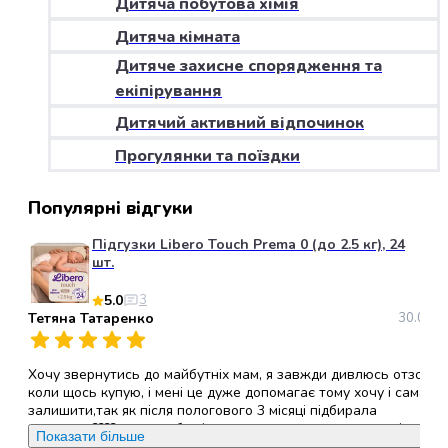
Дитяча побутова хімія
набори
Дитяча кімната
алкоголю
Продукти
Дитяче захисне спорядження та
і
екіпірування
напої
Дитячий активний відпочинок
Бакалія
Олія
Прогулянки та поїздки
Макаронні
вироби
Популярні відгуки
Сухі
сніданки
Підгузки Libero Touch Prema 0 (до 2.5 кг), 24
Їжа
шт.
швидкого
5.0
3
приготування
Тетяна Татаренко
30.05.2
Спеції
та
приправи
Хочу звернутись до майбутніх мам, я завжди дивлюсь отзови
Цукор
коли щось купую, і мені це дуже допомагає тому хочу і сама
залишити,так як після пологового 3 місяці підбирала
Все
памперси????, хочу щоб всі ви звернули увагу саме на ці
для
Показати більше
памперси, (ліберо ТАЧ ), вони дихаючі,гіпералергені, не